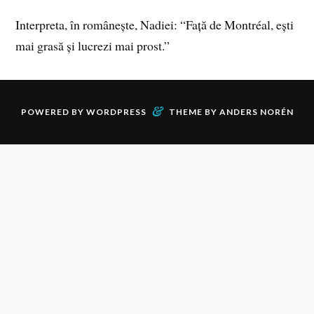
Interpreta, în românește, Nadiei: “Față de Montréal, ești
mai grasă și lucrezi mai prost.”
&
POWERED BY
WORDPRESS
THEME BY
ANDERS NORÉN