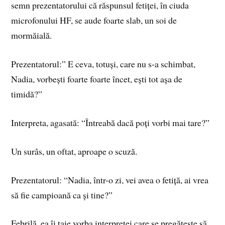
semn prezentatorului că răspunsul fetiței, în ciuda
microfonului HF, se aude foarte slab, un soi de
mormăială.
Prezentatorul:” E ceva, totuși, care nu s-a schimbat,
Nadia, vorbești foarte foarte încet, ești tot așa de
timidă?”
Interpreta, agasată: “Întreabă dacă poți vorbi mai tare?”
Un surâs, un oftat, aproape o scuză.
Prezentatorul: “Nadia, într-o zi, vei avea o fetiță, ai vrea
să fie campioană ca și tine?”
Febrilă, ea îi taie vorba interpretei care se pregătește să