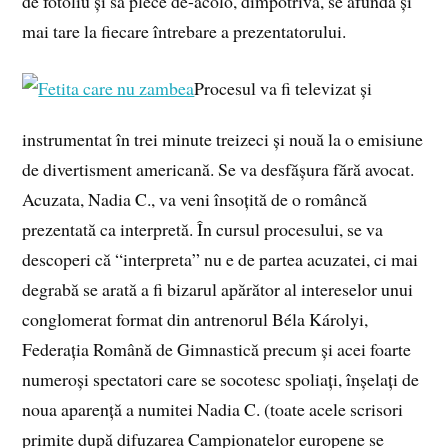
de fotoliu și să plece de-acolo, dimpotrivă, se afundă și
mai tare la fiecare întrebare a prezentatorului.
Procesul va fi televizat și
instrumentat în trei minute treizeci și nouă la o emisiune
de divertisment americană. Se va desfășura fără avocat.
Acuzata, Nadia C., va veni însoțită de o româncă
prezentată ca interpretă. În cursul procesului, se va
descoperi că “interpreta” nu e de partea acuzatei, ci mai
degrabă se arată a fi bizarul apărător al intereselor unui
conglomerat format din antrenorul Béla Károlyi,
Federația Română de Gimnastică precum și acei foarte
numeroși spectatori care se socotesc spoliați, înșelați de
noua aparență a numitei Nadia C. (toate acele scrisori
primite după difuzarea Campionatelor europene se