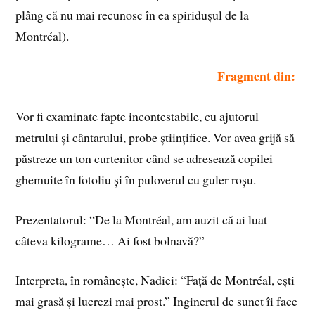
plâng că nu mai recunosc în ea spiridușul de la
Montréal).
Fragment din:
Vor fi examinate fapte incontestabile, cu ajutorul
metrului și cântarului, probe științifice. Vor avea grijă să
păstreze un ton curtenitor când se adresează copilei
ghemuite în fotoliu și în puloverul cu guler roșu.
Prezentatorul: “De la Montréal, am auzit că ai luat
câteva kilograme… Ai fost bolnavă?”
Interpreta, în românește, Nadiei: “Față de Montréal, ești
mai grasă și lucrezi mai prost.” Inginerul de sunet îi face