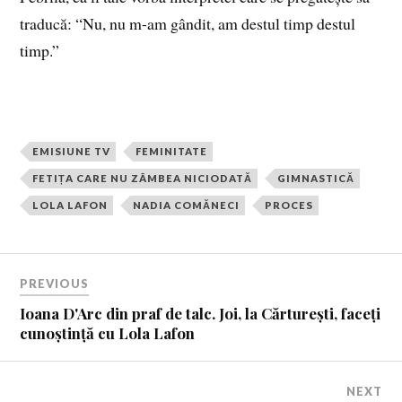
traducă: “Nu, nu m-am gândit, am destul timp destul
timp.”
EMISIUNE TV
FEMINITATE
FETIȚA CARE NU ZÂMBEA NICIODATĂ
GIMNASTICĂ
LOLA LAFON
NADIA COMĂNECI
PROCES
PREVIOUS
Ioana D'Arc din praf de talc. Joi, la Cărturești, faceți
cunoștință cu Lola Lafon
NEXT