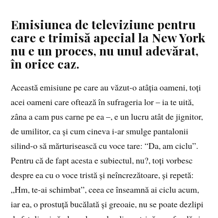
Emisiunea de televiziune pentru
care e trimisă apecial la New York
nu e un proces, nu unul adevărat,
în orice caz.
Această emisiune pe care au văzut-o atâția oameni, toți
acei oameni care oftează în sufrageria lor – ia te uită,
zâna a cam pus carne pe ea –, e un lucru atât de jignitor,
de umilitor, ca și cum cineva i-ar smulge pantalonii
silind-o să mărturisească cu voce tare: “Da, am ciclu”.
Pentru că de fapt acesta e subiectul, nu?, toți vorbesc
despre ea cu o voce tristă și neîncrezătoare, și repetă:
„Hm, te-ai schimbat”, ceea ce înseamnă ai ciclu acum,
iar ea, o prostuță bucălată și greoaie, nu se poate dezlipi