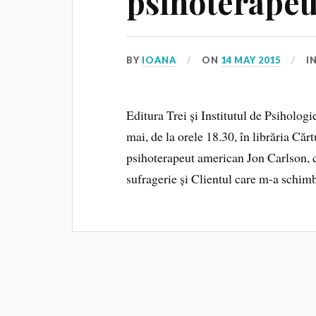
psihoterapeu
BY
IOANA
ON
14 MAY 2015
I
Editura Trei și Institutul de Psiholog
mai, de la orele 18.30, în librăria Căr
psihoterapeut american Jon Carlson, c
sufragerie și Clientul care m-a schimb