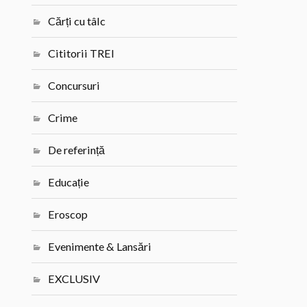
Cărți cu tâlc
Cititorii TREI
Concursuri
Crime
De referință
Educație
Eroscop
Evenimente & Lansări
EXCLUSIV