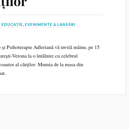
ților
N
EDUCAȚIE
,
EVENIMENTE & LANSĂRI
ie și Psihoterapie Adleriană vă invită mâine, pe 15
turești-Verona la o întâlnire cu celebrul
oautor al cărților: Mumia de la masa din
at.