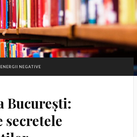
ENERGII NEGATIVE
a București:
 secretele