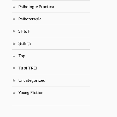
Psihologie Practica
Psihoterapie
SF & F
Știință
Top
Tu și TREI
Uncategorized
Young Fiction