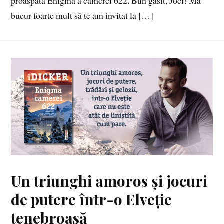
proaspăta Enigmă a camerei 622. Bun găsit, Joël! Mă
bucur foarte mult să te am invitat la […]
Un triunghi amoros și jocuri
de putere într-o Elveție
tenebroasă