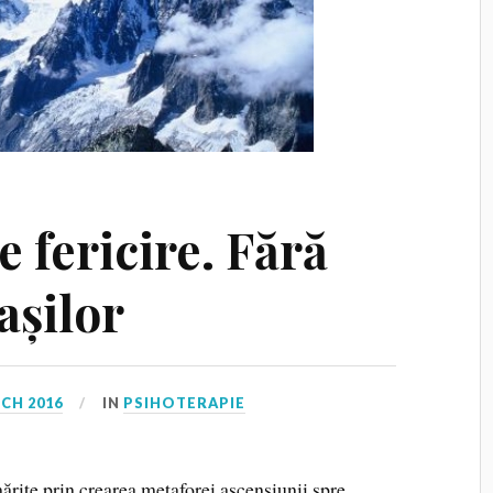
e fericire. Fără
așilor
CH 2016
IN
PSIHOTERAPIE
ărite prin crearea metaforei ascensiunii spre