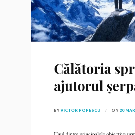
Călătoria spr
ajutorul șerp
BY
VICTOR POPESCU
ON
20 MAR
Unul dintre principalele obiective urm