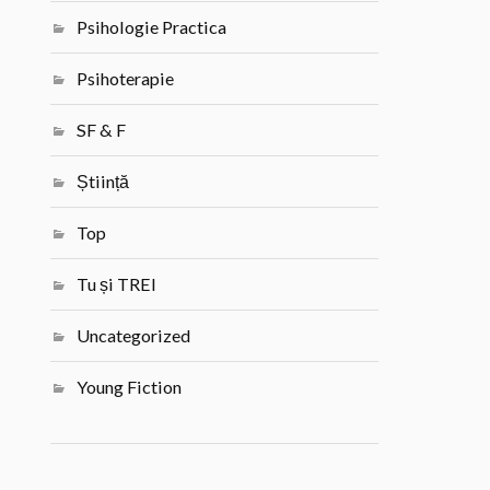
Psihologie Practica
Psihoterapie
SF & F
Știință
Top
Tu și TREI
Uncategorized
Young Fiction