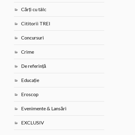
Cărți cu tâlc
Cititorii TREI
Concursuri
Crime
De referință
Educație
Eroscop
Evenimente & Lansări
EXCLUSIV