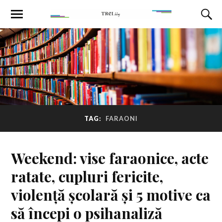
TAG:
FARAONI
Weekend: vise faraonice, acte
ratate, cupluri fericite,
violență școlară și 5 motive ca
să începi o psihanaliză