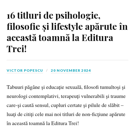
16 titluri de psihologie,
filosofie și lifestyle apărute în
această toamnă la Editura
Trei!
VICTOR POPESCU
20 NOVEMBER 2024
Tabuuri păgâne și educație sexuală, filosofi tumultoși și
neurologi contemplativi, terapeuți vulnerabili și traume
care-și caută sensul, cupluri certate și pilule de slăbit –
luați de citiți cele mai noi titluri de non-ficțiune apărute
în această toamnă la Editura Trei!