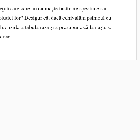
ieţuitoare care nu cunoaşte instincte specifice sau
oluţiei lor? Desigur că, dacă echivalăm psihicul cu
l considera tabula rasa şi a presupune că la naştere
e doar […]