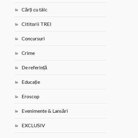
Cărți cu tâlc
Cititorii TREI
Concursuri
Crime
De referință
Educație
Eroscop
Evenimente & Lansări
EXCLUSIV