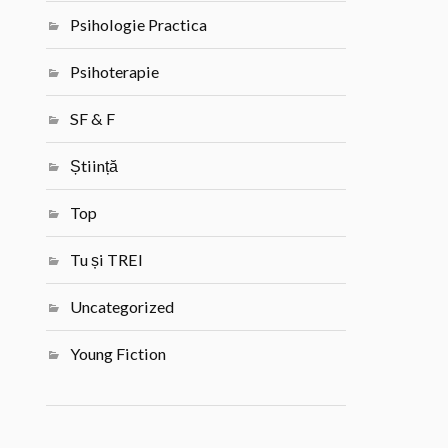
Psihologie Practica
Psihoterapie
SF & F
Știință
Top
Tu și TREI
Uncategorized
Young Fiction