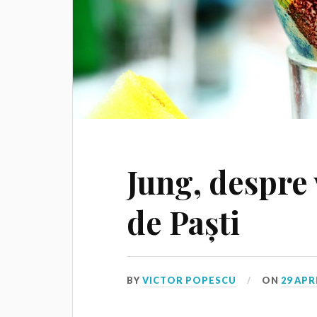
Jung, despre 
de Paști
BY
VICTOR POPESCU
ON
29 APR