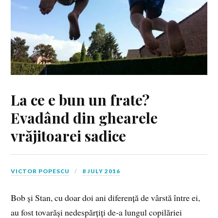
La ce e bun un frate?
Evadând din ghearele
vrăjitoarei sadice
VICTOR POPESCU
8 JULY 2016
Bob și Stan, cu doar doi ani diferență de vârstă între ei,
au fost tovarăși nedespărțiți de‑a lungul copilăriei