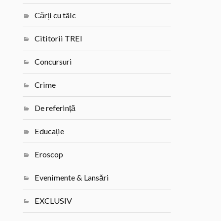
Cărți cu tâlc
Cititorii TREI
Concursuri
Crime
De referință
Educație
Eroscop
Evenimente & Lansări
EXCLUSIV