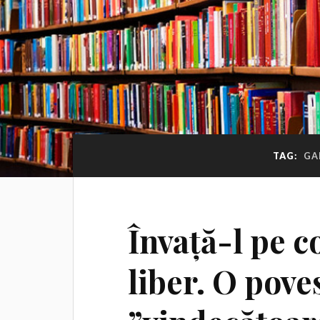
TAG:
GA
Învață-l pe c
liber. O pove