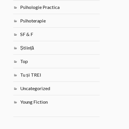
Psihologie Practica
Psihoterapie
SF & F
Știință
Top
Tu și TREI
Uncategorized
Young Fiction