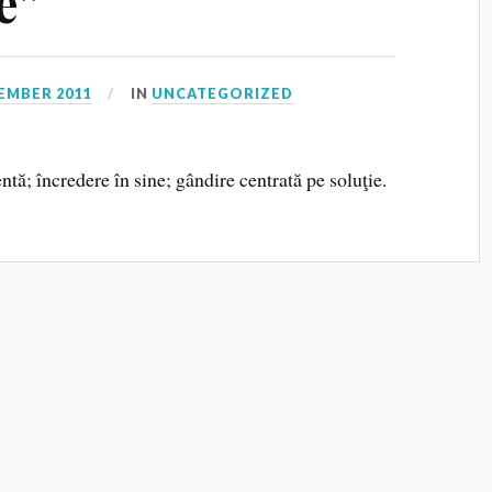
e”
EMBER 2011
IN
UNCATEGORIZED
ă; încredere în sine; gândire centrată pe soluţie.