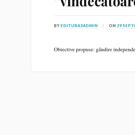
”vindecătoar
BY
EDITURA3ADMIN
ON
29 SEPT
Obiective propuse: gândire independent