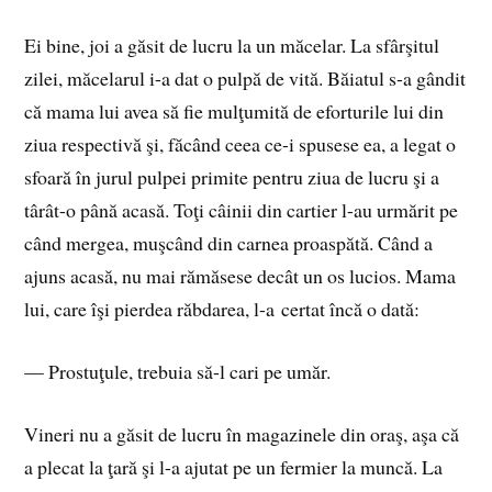
Ei bine, joi a găsit de lucru la un măcelar. La sfârşitul
zilei, măcelarul i-a dat o pulpă de vită. Băiatul s-a gândit
că mama lui avea să fie mulţumită de eforturile lui din
ziua respectivă şi, făcând ceea ce-i spusese ea, a legat o
sfoară în jurul pulpei primite pentru ziua de lucru şi a
târât-o până acasă. Toţi câinii din cartier l-au urmărit pe
când mergea, muşcând din carnea proaspătă. Când a
ajuns acasă, nu mai rămăsese decât un os lucios. Mama
lui, care îşi pierdea răbdarea, l-a certat încă o dată:
— Prostuţule, trebuia să-l cari pe umăr.
Vineri nu a găsit de lucru în magazinele din oraş, aşa că
a plecat la ţară şi l-a ajutat pe un fermier la muncă. La