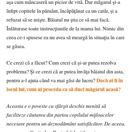
aşa cum mâncaseră un picior de vită. Dar măgarul şi-a
înfipt copitele în pământ, încăpăţânat ca un catâr, şi a
refuzat să se mişte. Băiatul nu ştia ce să mai facă.
Înlăturase toate instrucţiunile de la mama lui. Nimic din
ceea ce-i spusese ea nu avea să meargă în situaţia în care
se găsea.
Ce crezi că a făcut? Cum crezi că şi-ar putea rezolva
problema? Şi ce crezi că ar putea învăţa băiatul din asta,
Dacă ai fi în
pentru a-l ajuta când va mai găsi de lucru?
locul lui, cum ai proceda ca să duci măgarul acasă?
Aceasta e o poveste cu sfârşit deschis menită să
faciliteze căutarea din partea copilului mijloacelor
necesare pentru un deznodământ satisfăcător. De aceea,