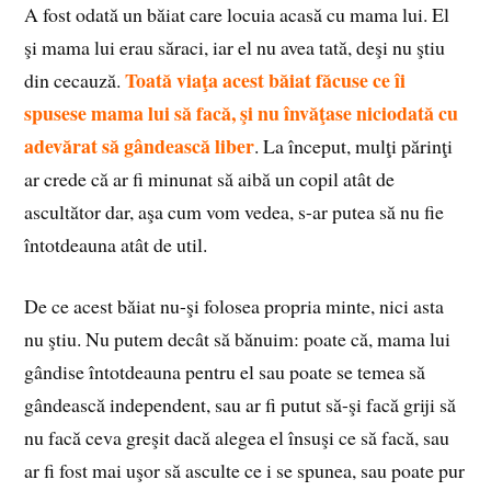
A fost odată un băiat care locuia acasă cu mama lui. El
şi mama lui erau săraci, iar el nu avea tată, deşi nu ştiu
Toată viaţa acest băiat făcuse ce îi
din cecauză.
spusese mama lui să facă, şi nu învăţase niciodată cu
adevărat să gândească liber
. La început, mulţi părinţi
ar crede că ar fi minunat să aibă un copil atât de
ascultător dar, aşa cum vom vedea, s-ar putea să nu fie
întotdeauna atât de util.
De ce acest băiat nu-şi folosea propria minte, nici asta
nu ştiu. Nu putem decât să bănuim: poate că, mama lui
gândise întotdeauna pentru el sau poate se temea să
gândească independent, sau ar fi putut să-şi facă griji să
nu facă ceva greşit dacă alegea el însuşi ce să facă, sau
ar fi fost mai uşor să asculte ce i se spunea, sau poate pur