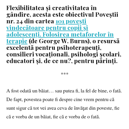
Flexibilitatea și creativitatea în
gândire, acesta este obiectivul Poveștii
nr. 24 din cartea
101 poveşti
vindecătoare pentru copii şi
adolescenți. Folosirea metaforelor în
terapie
(de George W. Burns), o resursă
excelentă pentru psihoterapeuți,
consilieri vocaționali, psihologi școlari,
educatori și, de ce nu?, pentru părinți.
***
A fost odată un băiat… sau putea fi, la fel de bine, o fată.
De fapt, povestea poate fi despre cine vrem pentru că
sunt sigur că tot vei avea ceva de învăţat din poveste, fie
că e vorba de un băiat, fie că e vorba de o fată.