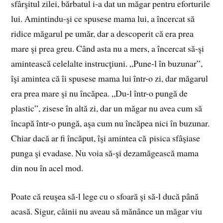
sfârşitul zilei, bărbatul i-a dat un măgar pentru eforturile
lui. Amintindu-şi ce spusese mama lui, a încercat să
ridice măgarul pe umăr, dar a descoperit că era prea
mare şi prea greu. Când asta nu a mers, a încercat să-şi
amintească celelalte instrucţiuni. „Pune-l în buzunar”,
îşi amintea că îi spusese mama lui într-o zi, dar măgarul
era prea mare şi nu încăpea. „Du-l într-o pungă de
plastic”, zisese în altă zi, dar un măgar nu avea cum să
încapă într-o pungă, aşa cum nu încăpea nici în buzunar.
Chiar dacă ar fi încăput, îşi amintea că pisica sfâşiase
punga şi evadase. Nu voia să-şi dezamăgească mama
din nou în acel mod.
Poate că reuşea să-l lege cu o sfoară şi să-l ducă până
acasă. Sigur, câinii nu aveau să mănânce un măgar viu