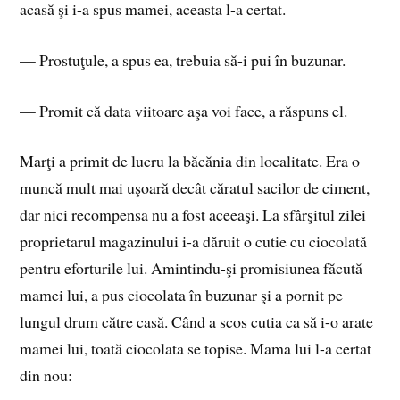
acasă şi i-a spus mamei, aceasta l-a certat.
— Prostuţule, a spus ea, trebuia să-i pui în buzunar.
— Promit că data viitoare aşa voi face, a răspuns el.
Marţi a primit de lucru la băcănia din localitate. Era o
muncă mult mai uşoară decât căratul sacilor de ciment,
dar nici recompensa nu a fost aceeaşi. La sfârşitul zilei
proprietarul magazinului i-a dăruit o cutie cu ciocolată
pentru eforturile lui. Amintindu-şi promisiunea făcută
mamei lui, a pus ciocolata în buzunar şi a pornit pe
lungul drum către casă. Când a scos cutia ca să i-o arate
mamei lui, toată ciocolata se topise. Mama lui l-a certat
din nou: