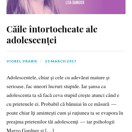
Căile întortocheate ale
adolescenței
VIOREL VRABIE
23 MARCH 2017
Adolescentele, chiar și cele cu adevărat mature și
serioase, fac uneori lucruri stupide. Iar șansa ca
adolescenta ta să facă ceva stupid crește atunci când e
cu prietenele ei. Probabil că bănuiai în ce măsură —
poate chiar îți amintești cum și rațiunea ta se evapora în
preajma prietenilor tăi adolescenți — iar psihologii
Margo Gardner și […]