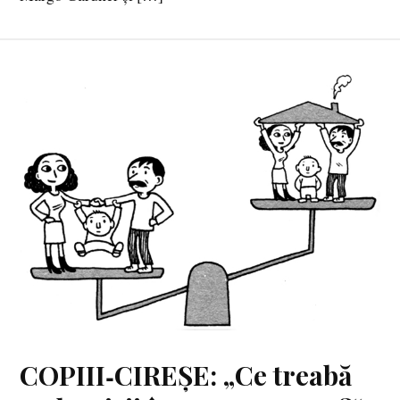
COPIII‑CIREȘE: „Ce treabă