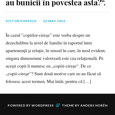
au bunicii în povestea asta?“.
VICTOR POPESCU
22 MAY 2016
În cazul ”copiilor-cireșe” este vorba despre un
dezechilibru la nivel de familie în raportul între
apartenență și relație, în sensul în care, în mod evident,
singura dimensiune valorizată este cea relațională. Pe
acești copii îi numesc eu „copiii‑cireșe“. De ce
„copii‑cireșe“? Sunt două motive care m‑au făcut să
folosesc acest termen. Mai întâi, pentru că […]
&
POWERED BY
WORDPRESS
THEME BY
ANDERS NORÉN