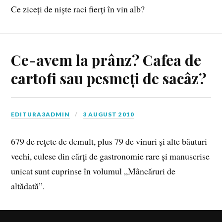
Ce ziceți de niște raci fierți în vin alb?
Ce-avem la prânz? Cafea de
cartofi sau pesmeți de sacâz?
EDITURA3ADMIN
3 AUGUST 2010
679 de reţete de demult, plus 79 de vinuri și alte băuturi
vechi, culese din cărţi de gastronomie rare și manuscrise
unicat sunt cuprinse în volumul „Mâncăruri de
altădată”.