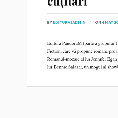
cuțitari
BY
EDITURA3ADMIN
ON
4 MAY 2
Editura PandoraM (parte a grupului Tr
Fiction, care vă propune romane p
Romanul-mozaic al lui Jennifer Egan P
lui Bennie Salazar, un mogul al showb