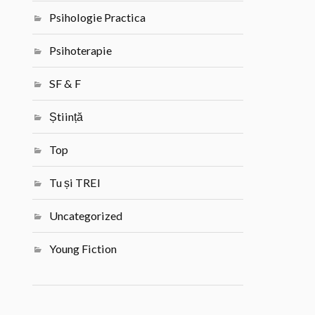
Psihologie Practica
Psihoterapie
SF & F
Știință
Top
Tu și TREI
Uncategorized
Young Fiction