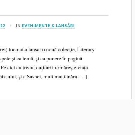
012
IN
EVENIMENTE & LANSĂRI
ei) tocmai a lansat o nouă colecție, Literary
roaspete și ca temă, și ca punere în pagină.
e aici au trecut cuțitarii urmărește viața
iz-ului, și a Sashei, mult mai tânăra […]