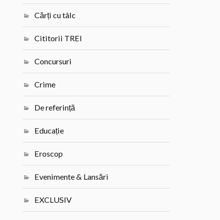
Cărți cu tâlc
Cititorii TREI
Concursuri
Crime
De referință
Educație
Eroscop
Evenimente & Lansări
EXCLUSIV