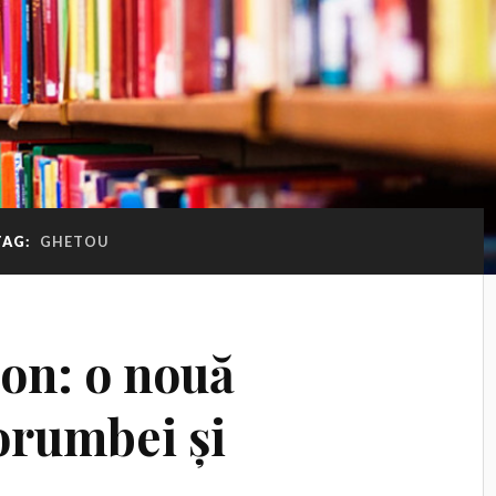
TAG:
GHETOU
ion: o nouă
orumbei și