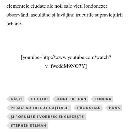
elementele ciudate ale noii sale vieți londoneze:
observând, ascultând și învățând trucurile supraviețuirii
urbane.
[youtube=http://www.youtube.com/watch?
v=fweddM9NO7Y]
GĂȘTI
GHETOU
JENNIFER EGAN
LONDRA
PE AICI AU TRECUT CUȚITARII
PROUSTIAN
PUNK
ȘI PORUMBEII VORBESC ENGLEZEȘTE
STEPHEN KELMAN