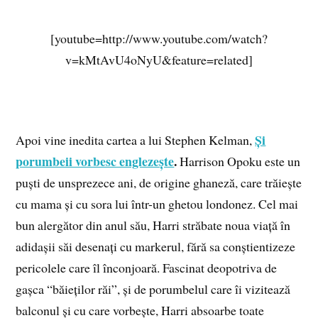
[youtube=http://www.youtube.com/watch?
v=kMtAvU4oNyU&feature=related]
Și
Apoi vine inedita cartea a lui Stephen Kelman,
porumbeii vorbesc englezește
.
Harrison Opoku este un
puști de unsprezece ani, de origine ghaneză, care trăiește
cu mama și cu sora lui într-un ghetou londonez. Cel mai
bun alergător din anul său, Harri străbate noua viață în
adidașii săi desenați cu markerul, fără sa conștientizeze
pericolele care îl înconjoară. Fascinat deopotriva de
gașca “băieților răi”, și de porumbelul care îi vizitează
balconul și cu care vorbește, Harri absoarbe toate