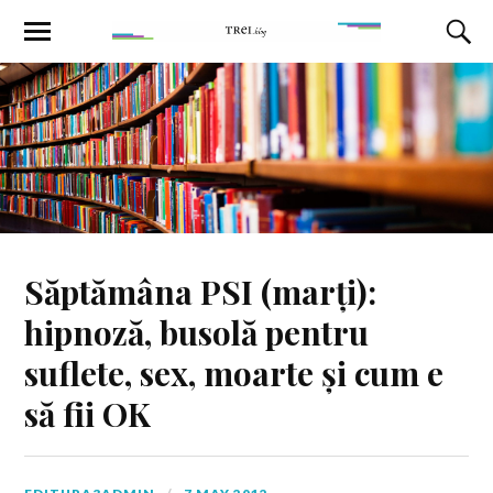
Săptămâna PSI (marți):
hipnoză, busolă pentru
suflete, sex, moarte și cum e
să fii OK