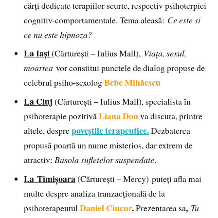
cărți dedicate terapiilor scurte, respectiv psihoterpiei
cognitiv-comportamentale. Tema aleasă:
Ce este si
ce nu este hipnoza?
La Iași
(Cărturești – Iulius Mall),
Viața, sexul,
moartea
vor constitui punctele de dialog propuse de
Bebe Mihăescu
celebrul psiho-sexolog
La Cluj
(Cărturești – Iulius Mall), specialista în
Liana Don
psihoterapie pozitivă
va discuta, printre
poveștile terapeutice.
altele, despre
Dezbaterea
propusă poartă un nume misterios, dar extrem de
atractiv:
Busola sufletelor suspendate
.
La
Timișoara
(Cărturești – Mercy) puteți afla mai
multe despre analiza tranzacțională de la
Daniel Ciucur
.
,
psihoterapeutul
Prezentarea sa
Tu