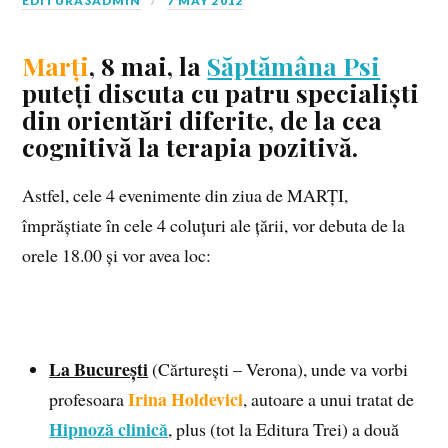
EDITURA3ADMIN
7 MAY 2012
Marți
, 8 mai, la
Săptămâna Psi
puteți discuta cu patru specialiști
din orientări diferite, de la cea
cognitivă la terapia pozitivă.
Astfel, cele 4 evenimente din ziua de MARȚI,
împrăștiate în cele 4 coluțuri ale țării, vor debuta de la
orele 18.00 și vor avea loc:
La București
(Cărturești – Verona), unde va vorbi
Irina Holdevici
profesoara
, autoare a unui tratat de
Hipnoză clinică
, plus (tot la Editura Trei) a două