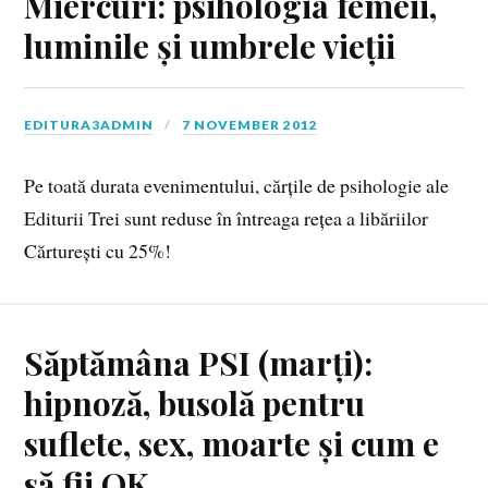
Miercuri: psihologia femeii,
luminile și umbrele vieții
EDITURA3ADMIN
7 NOVEMBER 2012
Pe toată durata evenimentului, cărțile de psihologie ale
Editurii Trei sunt reduse în întreaga rețea a libăriilor
Cărturești cu 25%!
Săptămâna PSI (marți):
hipnoză, busolă pentru
suflete, sex, moarte și cum e
să fii OK