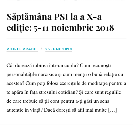
Săptămâna PSI la a X-a
ediție: 5-11 noiembrie 2018
VIOREL VRABIE
25 JUNE 2018
Cât durează iubirea într-un cuplu? Cum recunoști
personalitățile narcisice și cum menții o bună relație cu
acestea? Cum poți folosi exercițiile de meditație pentru a
te apăra în fața stresului cotidian? Și care sunt regulile
de care trebuie să ții cont pentru a-ți găsi un sens
autentic în viață? Dacă dorești să afli mai multe […]