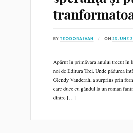
tranformatoa
BY
TEODORA IVAN
ON
23 JUNE 2
Apărut în primăvara anului trecut în li
noi de Editura Trei, Unde pădurea întâ
Glendy Vanderah, a surprins prin form
care duce cu gândul la un roman fant
dintre […]