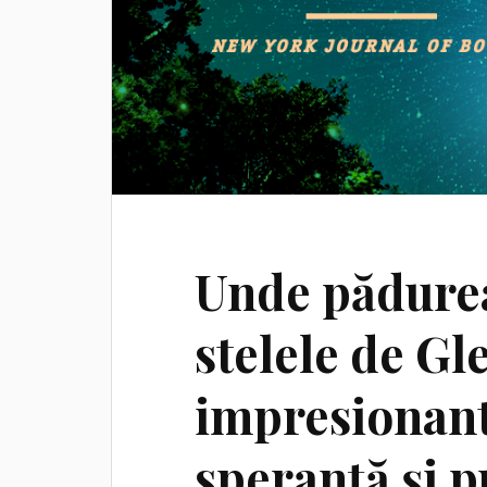
Unde pădurea
stelele de G
impresionant
speranță și p