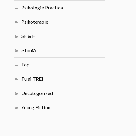
Psihologie Practica
Psihoterapie
SF & F
Știință
Top
Tu și TREI
Uncategorized
Young Fiction