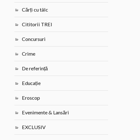
Cărți cu tâlc
Cititorii TREI
Concursuri
Crime
De referință
Educație
Eroscop
Evenimente & Lansări
EXCLUSIV