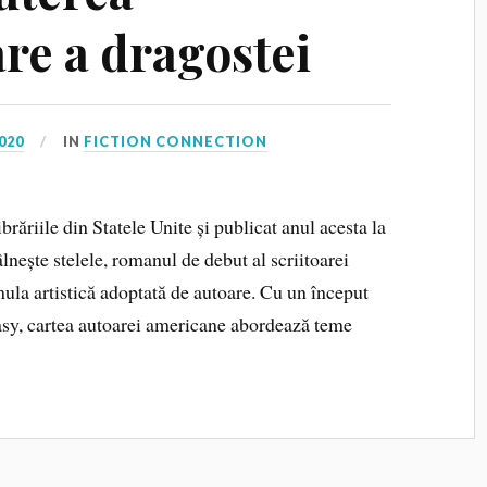
re a dragostei
020
IN
FICTION CONNECTION
brăriile din Statele Unite și publicat anul acesta la
lnește stelele, romanul de debut al scriitoarei
ula artistică adoptată de autoare. Cu un început
asy, cartea autoarei americane abordează teme