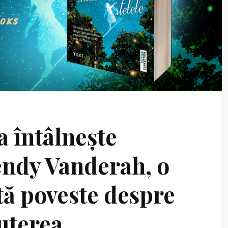
 întâlnește
lendy Vanderah, o
ă poveste despre
uterea