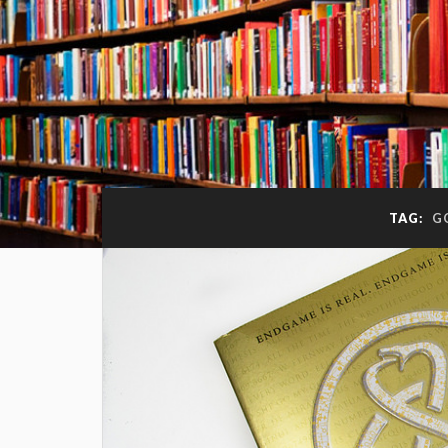
TAG:
G