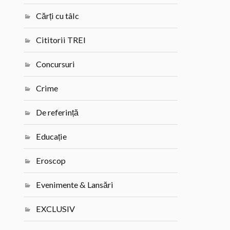
Cărți cu tâlc
Cititorii TREI
Concursuri
Crime
De referință
Educație
Eroscop
Evenimente & Lansări
EXCLUSIV