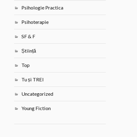
Psihologie Practica
Psihoterapie
SF & F
Știință
Top
Tu și TREI
Uncategorized
Young Fiction