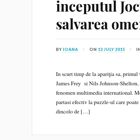
inceputul Joc
salvarea ome
BY
IOANA
ON
13 JULY 2015
I
In scurt timp de la apariţia sa, primu
James Frey si Nils Johnson-Shelton, 
fenomen multimedia international. Mode
partasi efectiv la puzzle-ul care poate
dincolo de […]