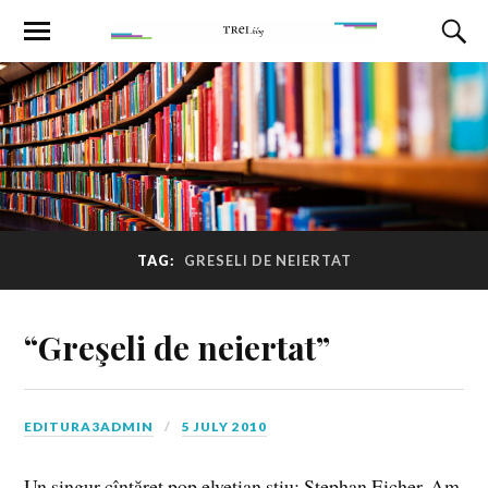
TAG:
GRESELI DE NEIERTAT
“Greşeli de neiertat”
EDITURA3ADMIN
5 JULY 2010
Un singur cîntăreţ pop elveţian ştiu: Stephan Eicher. Am