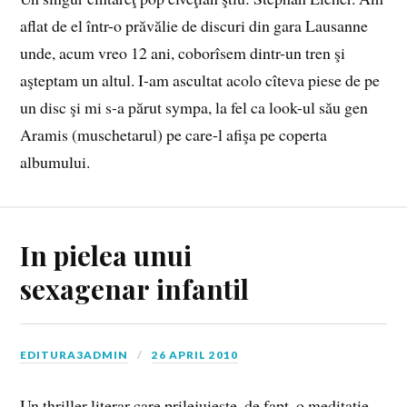
aflat de el într-o prăvălie de discuri din gara Lausanne
unde, acum vreo 12 ani, coborîsem dintr-un tren şi
aşteptam un altul. I-am ascultat acolo cîteva piese de pe
un disc şi mi s-a părut sympa, la fel ca look-ul său gen
Aramis (muschetarul) pe care-l afişa pe coperta
albumului.
In pielea unui
sexagenar infantil
EDITURA3ADMIN
26 APRIL 2010
Un thriller literar care prilejuieste, de fapt, o meditatie