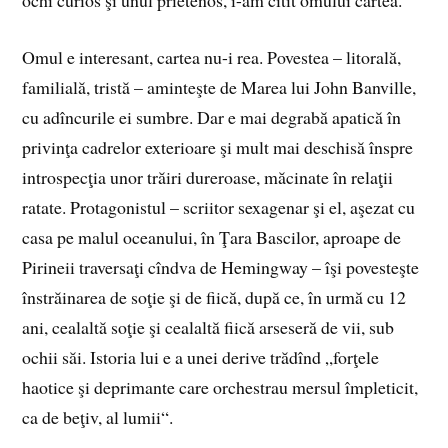
Omul e interesant, cartea nu-i rea. Povestea – litorală,
familială, tristă – aminteşte de Marea lui John Banville,
cu adîncurile ei sumbre. Dar e mai degrabă apatică în
privinţa cadrelor exterioare şi mult mai deschisă înspre
introspecţia unor trăiri dureroase, măcinate în relaţii
ratate. Protagonistul – scriitor sexagenar şi el, aşezat cu
casa pe malul oceanului, în Ţara Bascilor, aproape de
Pirineii traversaţi cîndva de Hemingway – îşi povesteşte
înstrăinarea de soţie şi de fiică, după ce, în urmă cu 12
ani, cealaltă soţie şi cealaltă fiică arseseră de vii, sub
ochii săi. Istoria lui e a unei derive trădînd „forţele
haotice şi deprimante care orchestrau mersul împleticit,
ca de beţiv, al lumii“.