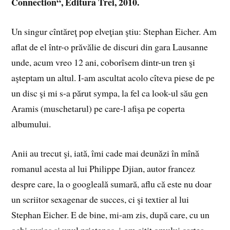
Connection“, Editura Trei, 2010.
Un singur cîntăreţ pop elveţian ştiu: Stephan Eicher. Am
aflat de el într-o prăvălie de discuri din gara Lausanne
unde, acum vreo 12 ani, coborîsem dintr-un tren şi
aşteptam un altul. I-am ascultat acolo cîteva piese de pe
un disc şi mi s-a părut sympa, la fel ca look-ul său gen
Aramis (muschetarul) pe care-l afişa pe coperta
albumului.
Anii au trecut şi, iată, îmi cade mai deunăzi în mînă
romanul acesta al lui Philippe Djian, autor francez
despre care, la o googleală sumară, aflu că este nu doar
un scriitor sexagenar de succes, ci şi textier al lui
Stephan Eicher. E de bine, mi-am zis, după care, cu un
ochi curios şi unul prietenos, i-am citit omului cartea.