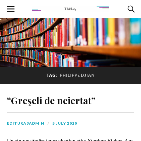
TAG:
PHILIPPE DJIAN
“Greşeli de neiertat”
EDITURA3ADMIN
5 JULY 2010
Un singur cîntăreţ pop elveţian ştiu: Stephan Eicher. Am