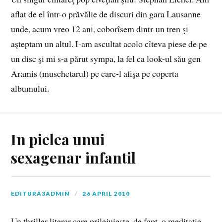
aflat de el într-o prăvălie de discuri din gara Lausanne
unde, acum vreo 12 ani, coborîsem dintr-un tren şi
aşteptam un altul. I-am ascultat acolo cîteva piese de pe
un disc şi mi s-a părut sympa, la fel ca look-ul său gen
Aramis (muschetarul) pe care-l afişa pe coperta
albumului.
In pielea unui
sexagenar infantil
EDITURA3ADMIN
26 APRIL 2010
Un thriller literar care prilejuieste, de fapt, o meditatie