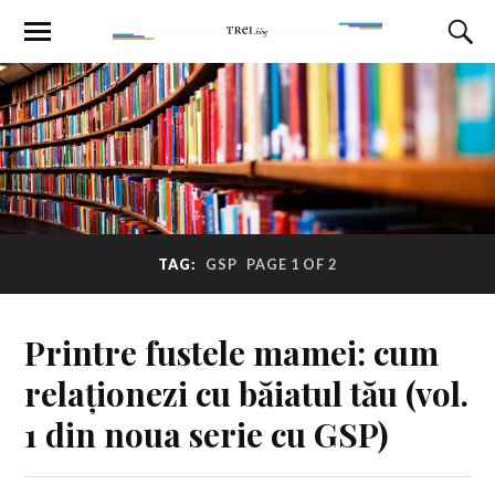
TAG:
GSP
PAGE 1 OF 2
Printre fustele mamei: cum
relaționezi cu băiatul tău (vol.
1 din noua serie cu GSP)