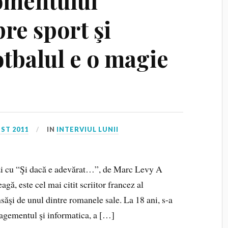
omentului
re sport şi
otbalul e o magie
ST 2011
IN
INTERVIUL LUNII
i cu “Şi dacă e adevărat…”, de Marc Levy A
gă, este cel mai citit scriitor francez al
ăşi de unul dintre romanele sale. La 18 ani, s-a
nagementul şi informatica, a […]