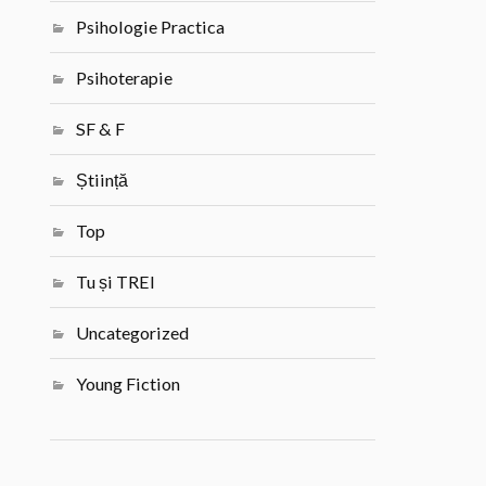
Psihologie Practica
Psihoterapie
SF & F
Știință
Top
Tu și TREI
Uncategorized
Young Fiction