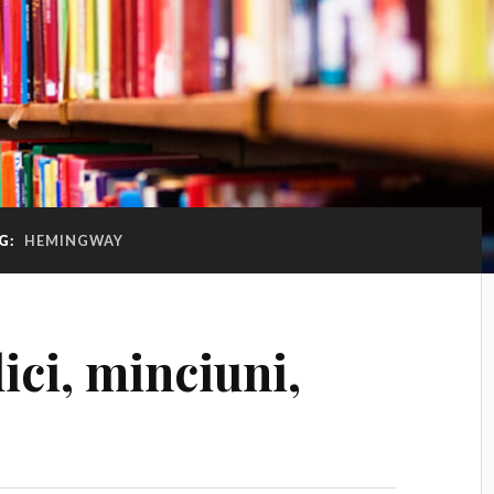
G:
HEMINGWAY
ici, minciuni,