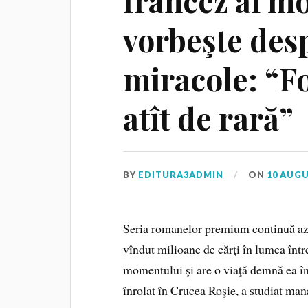
francez al m
vorbeşte desp
miracole: “F
atît de rară”
BY
EDITURA3ADMIN
ON
10 AUGU
Seria romanelor premium continuă az
vîndut milioane de cărţi în lumea întrea
momentului şi are o viaţă demnă ea îns
înrolat în Crucea Roşie, a studiat ma