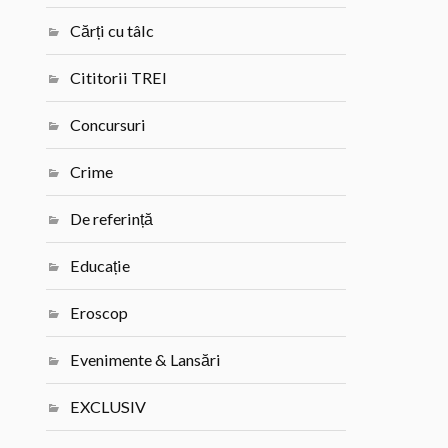
Cărți cu tâlc
Cititorii TREI
Concursuri
Crime
De referință
Educație
Eroscop
Evenimente & Lansări
EXCLUSIV