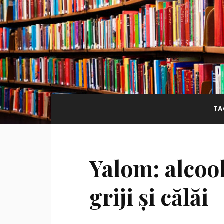
TA
Yalom: alcool
griji și călăi