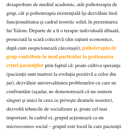
dezaprobare de mediul academic, atât psihoterapia de
grup, cât și psihoterapia existențială își dezvăluie însă
funcționalitatea și cadrul teoretic solid, în prezentarea
lui Yalom. Departe de a fi o terapie individuală diluată,
proiectată la scară colectivă (din rațiuni economice,
psihoterapia de
după cum suspicionează cârcotașii),
grup contribuie în mod particular la gestionarea
crizei pacienților
prin faptul că: poate cultiva speranța
(pacienții sunt martori la evoluția pozitivă a celor din
jur), dezvăluie universalitatea problemelor cu care ne
confruntăm (așadar, ne demonstrează că nu suntem
singuri și unici în ceea ce privește dramele noastre),
dezvoltă tehnicile de socializare și, poate cel mai
important, în cadrul ei, grupul acționează ca un
microcosmos social – grupul este locul în care pacienții