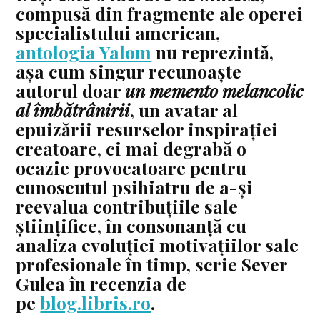
compusă din fragmente ale operei
specialistului american,
antologia Yalom
nu reprezintă,
așa cum singur recunoaște
autorul doar
un memento melancolic
al îmbătrânirii
, un avatar al
epuizării resurselor inspirației
creatoare, ci mai degrabă o
ocazie provocatoare pentru
cunoscutul psihiatru de a-și
reevalua contribuțiile sale
științifice, în consonanță cu
analiza evoluției motivațiilor sale
profesionale în timp, scrie Sever
Gulea în recenzia de
pe
blog.libris.ro
.