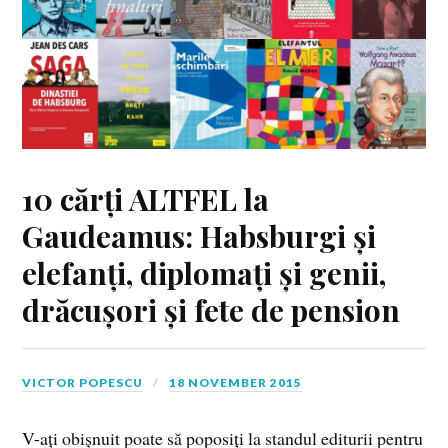
10 cărți ALTFEL la
Gaudeamus: Habsburgi și
elefanți, diplomați și genii,
drăcușori și fete de pension
VICTOR POPESCU
18 NOVEMBER 2015
V-ați obișnuit poate să poposiți la standul editurii pentru