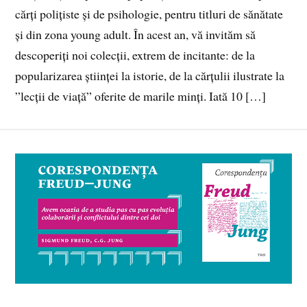
cărți polițiste și de psihologie, pentru titluri de sănătate
și din zona young adult. În acest an, vă invităm să
descoperiți noi colecții, extrem de incitante: de la
popularizarea științei la istorie, de la cărțulii ilustrate la
”lecții de viață” oferite de marile minți. Iată 10 […]