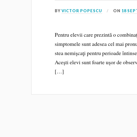
BY
VICTOR POPESCU
ON
18 SEP
Pentru elevii care prezintă o combinaţi
simptomele sunt adesea cel mai pronunţ
stea nemişcaţi pentru perioade întinse
Aceşti elevi sunt foarte uşor de observa
[…]