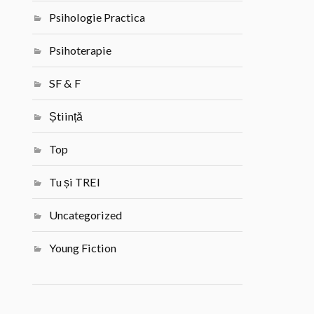
Psihologie Practica
Psihoterapie
SF & F
Știință
Top
Tu și TREI
Uncategorized
Young Fiction