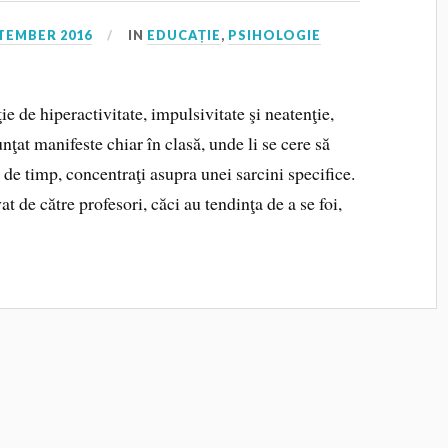
TEMBER 2016
IN
EDUCAȚIE
,
PSIHOLOGIE
e de hiperactivitate, impulsivitate şi neatenţie,
at manifeste chiar în clasă, unde li se cere să
 de timp, concentraţi asupra unei sarcini specifice.
t de către profesori, căci au tendinţa de a se foi,