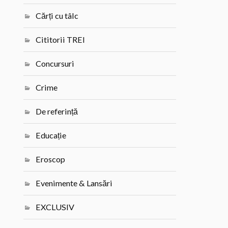
Cărți cu tâlc
Cititorii TREI
Concursuri
Crime
De referință
Educație
Eroscop
Evenimente & Lansări
EXCLUSIV