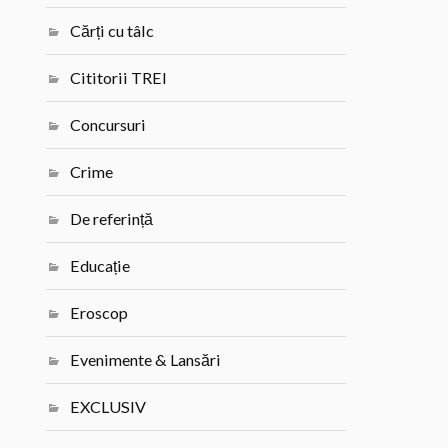
Cărți cu tâlc
Cititorii TREI
Concursuri
Crime
De referință
Educație
Eroscop
Evenimente & Lansări
EXCLUSIV