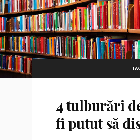
TA
4 tulburări d
fi putut să d