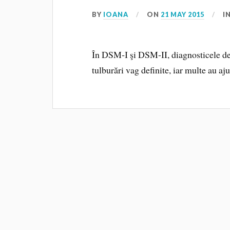
BY
IOANA
ON
21 MAY 2015
I
În DSM‑I şi DSM‑II, diagnosticele de
tulburări vag definite, iar multe au a