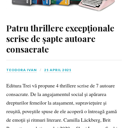
Patru thrillere excepționale
scrise de șapte autoare
consacrate
TEODORA IVAN
21 APRIL 2021
Editura Trei vă propune 4 thrillere scrise de 7 autoare
consacrate. De la angajamentul social și apărarea
drepturilor femeilor la atașament, supraviețuire și
reușită, poveștile spuse de ele acoperă o întreagă gamă
de emoții și ritmuri literare. Camilla Läckberg, Brit