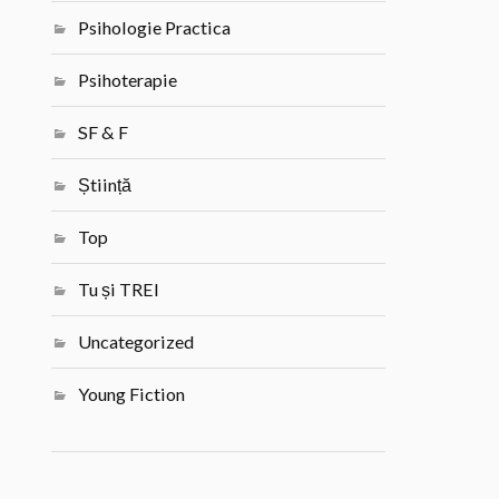
Psihologie Practica
Psihoterapie
SF & F
Știință
Top
Tu și TREI
Uncategorized
Young Fiction