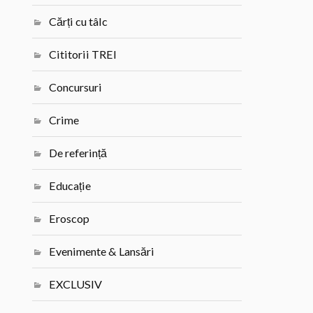
Cărți cu tâlc
Cititorii TREI
Concursuri
Crime
De referință
Educație
Eroscop
Evenimente & Lansări
EXCLUSIV