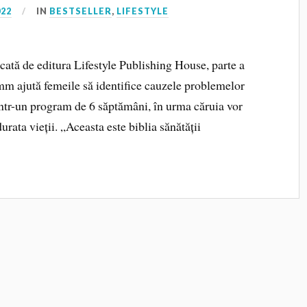
022
IN
BESTSELLER
,
LIFESTYLE
cată de editura Lifestyle Publishing House, parte a
mm ajută femeile să identifice cauzele problemelor
 într-un program de 6 săptămâni, în urma căruia vor
ata vieții. „Aceasta este biblia sănătății