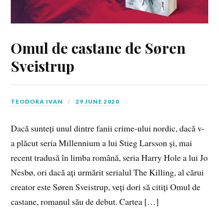
Omul de castane de Søren
Sveistrup
TEODORA IVAN
29 JUNE 2020
Dacă sunteți unul dintre fanii crime-ului nordic, dacă v-
a plăcut seria Millennium a lui Stieg Larsson și, mai
recent tradusă în limba română, seria Harry Hole a lui Jo
Nesbø, ori dacă ați urmărit serialul The Killing, al cărui
creator este Søren Sveistrup, veți dori să citiți Omul de
castane, romanul său de debut. Cartea […]