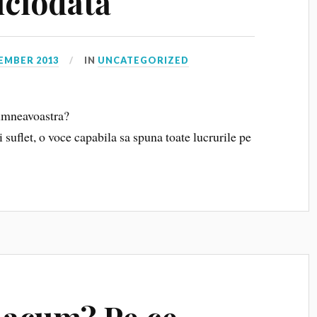
iciodată
EMBER 2013
IN
UNCATEGORIZED
umneavoastra?
 suflet, o voce capabila sa spuna toate lucrurile pe