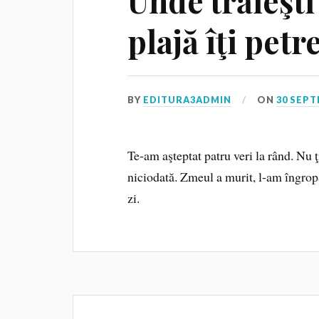
Unde trăieşt
plajă îţi petr
BY
EDITURA3ADMIN
ON
30 SEPT
Te‑am aşteptat patru veri la rând. Nu ţ
niciodată. Zmeul a murit, l‑am îngropat
zi.