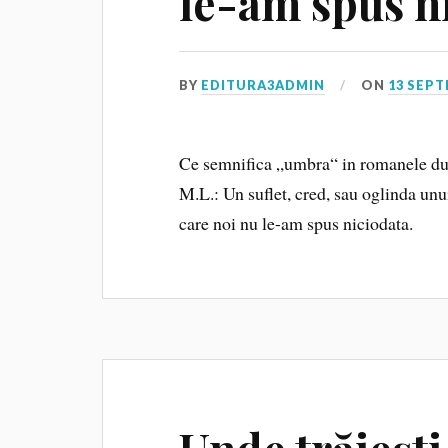
le-am spus n
BY
EDITURA3ADMIN
ON
13 SEPT
Ce semnifica „umbra“ in romanele d
M.L.: Un suflet, cred, sau oglinda unui
care noi nu le-am spus niciodata.