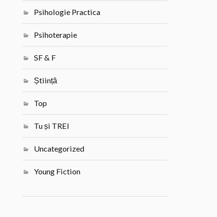
Psihologie Practica
Psihoterapie
SF & F
Știință
Top
Tu și TREI
Uncategorized
Young Fiction