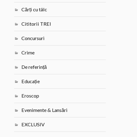
Cărți cu tâlc
Cititorii TREI
Concursuri
Crime
De referință
Educație
Eroscop
Evenimente & Lansări
EXCLUSIV