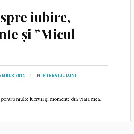
spre iubire,
nte și ”Micul
EMBER 2011
IN
INTERVIUL LUNII
ie pentru multe lucruri şi momente din viaţa mea.