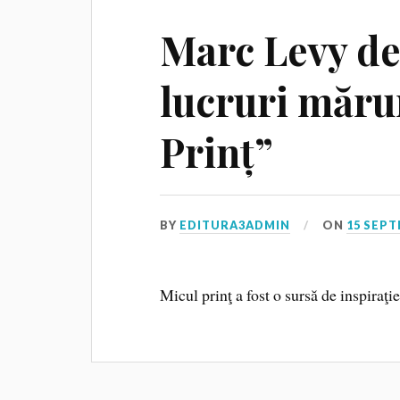
Marc Levy de
lucruri măru
Prinț”
BY
EDITURA3ADMIN
ON
15 SEPT
Micul prinţ a fost o sursă de inspiraţ