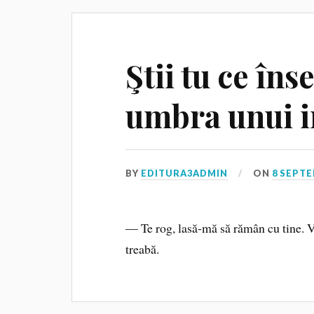
Ştii tu ce îns
umbra unui i
BY
EDITURA3ADMIN
ON
8 SEPTE
— Te rog, lasă‑mă să rămân cu tine. Vr
treabă.