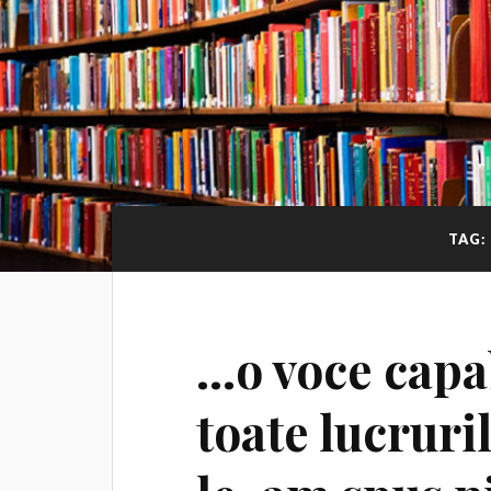
TAG:
…o voce capa
toate lucruri