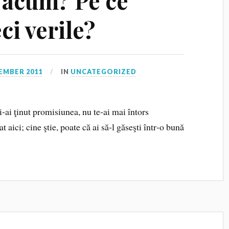
i acum? Pe ce
eci verile?
EMBER 2011
IN
UNCATEGORIZED
i‑ai ţinut promisiunea, nu te‑ai mai întors
 aici; cine ştie, poate că ai să‑l găseşti într‑o bună