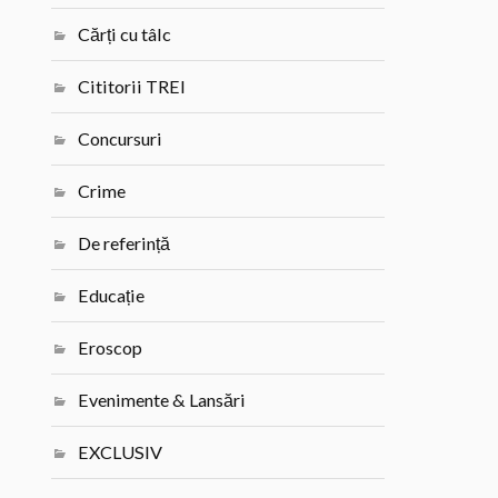
Cărți cu tâlc
Cititorii TREI
Concursuri
Crime
De referință
Educație
Eroscop
Evenimente & Lansări
EXCLUSIV