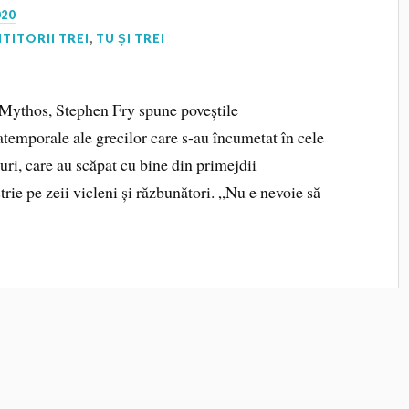
020
ITITORII TREI
,
TU ȘI TREI
i Mythos, Stephen Fry spune poveștile
atemporale ale grecilor care s-au încumetat în cele
uri, care au scăpat cu bine din primejdii
trie pe zeii vicleni și răzbunători. „Nu e nevoie să