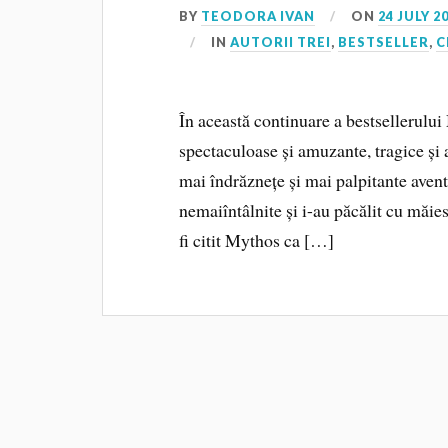
BY
TEODORA IVAN
ON
24 JULY 2
IN
AUTORII TREI
,
BESTSELLER
,
C
În această continuare a bestsellerulu
spectaculoase și amuzante, tragice și 
mai îndrăznețe și mai palpitante avent
nemaiîntâlnite și i-au păcălit cu măies
fi citit Mythos ca […]