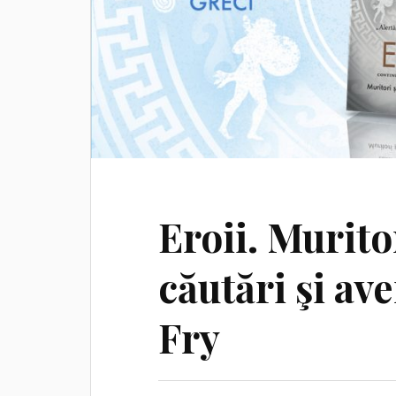
Eroii. Murito
căutări şi av
Fry