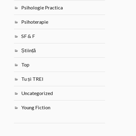
Psihologie Practica
Psihoterapie
SF & F
Știință
Top
Tu și TREI
Uncategorized
Young Fiction