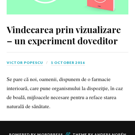
Vindecarea prin vizualizare
– un experiment doveditor
VICTOR POPESCU
1 OCTOBER 2016
Se pare că noi, oamenii, dispunem de o farmacie
interioară, care pune organismului la dispoziție, în caz
de boală, mijloacele necesare pentru a reface starea
naturală de sănătate.
&
POWERED BY
WORDPRESS
THEME BY
ANDERS NORÉN