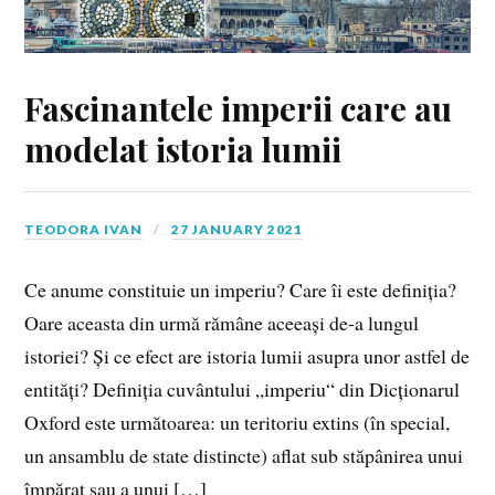
Fascinantele imperii care au
modelat istoria lumii
TEODORA IVAN
27 JANUARY 2021
Ce anume constituie un imperiu? Care îi este definiția?
Oare aceasta din urmă rămâne aceeași de-a lungul
istoriei? Și ce efect are istoria lumii asupra unor astfel de
entități? Definiția cuvântului „imperiu“ din Dicționarul
Oxford este următoarea: un teritoriu extins (în special,
un ansamblu de state distincte) aflat sub stăpânirea unui
împărat sau a unui […]