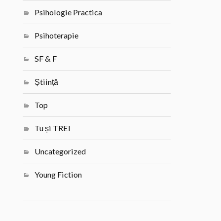
Psihologie Practica
Psihoterapie
SF & F
Știință
Top
Tu și TREI
Uncategorized
Young Fiction