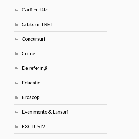
Cărți cu tâlc
Cititorii TREI
Concursuri
Crime
De referință
Educație
Eroscop
Evenimente & Lansări
EXCLUSIV