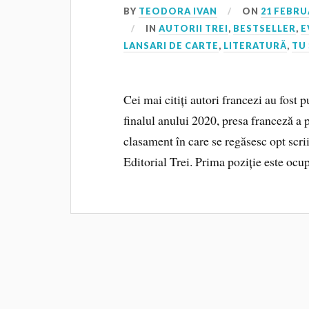
BY
TEODORA IVAN
ON
21 FEBRU
IN
AUTORII TREI
,
BESTSELLER
,
E
LANSARI DE CARTE
,
LITERATURĂ
,
TU 
Cei mai citiți autori francezi au fost p
finalul anului 2020, presa franceză a
clasament în care se regăsesc opt scrii
Editorial Trei. Prima poziție este oc