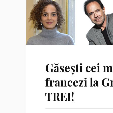
Găsești cei m
francezi la G
TREI!