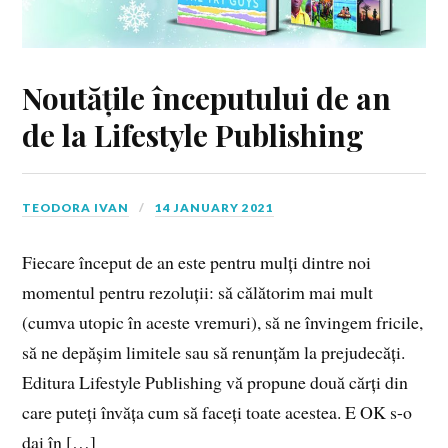
Noutățile începutului de an
de la Lifestyle Publishing
TEODORA IVAN
14 JANUARY 2021
Fiecare început de an este pentru mulți dintre noi
momentul pentru rezoluții: să călătorim mai mult
(cumva utopic în aceste vremuri), să ne învingem fricile,
să ne depășim limitele sau să renunțăm la prejudecăți.
Editura Lifestyle Publishing vă propune două cărți din
care puteți învăța cum să faceți toate acestea. E OK s-o
dai în […]