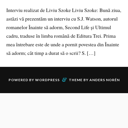
Interviu realizat de Liviu Szoke Liviu Szoke: Bună ziua,
astăzi vă prezentăm un interviu cu S.J. Watson, autorul
romanelor Înainte să adorm, Second Life și Ultimul
cadru, traduse în limba română de Editura Trei. Prima
mea întrebare este de unde a pornit povestea din Înainte
să adorm; cât timp a durat să o scrii? S. […]
&
POWERED BY
WORDPRESS
THEME BY
ANDERS NORÉN