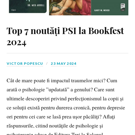
Top 7 noutăți PSI la Bookfest
2024
VICTOR POPESCU
23 MAY 2024
Cât de mare poate fi impactul traumelor mici? Cum
arată o psihologie ”updatată” a genului? Care sunt
ultimele descoperiri privind perfecționismul la copii și
ce soluții există pentru durerea cronică, pentru depresie
ori pentru cei care se lasă prea ușor păcăliți? Aflați
răspunsurile, citind noutățile de psihologie și
psihoterapie aduse de Editura Trei la Salonul