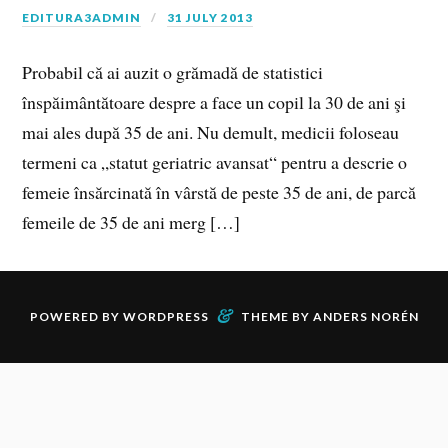
EDITURA3ADMIN
31 JULY 2013
Probabil că ai auzit o grămadă de statistici
înspăimântătoare despre a face un copil la 30 de ani şi
mai ales după 35 de ani. Nu demult, medicii foloseau
termeni ca „statut geriatric avansat“ pentru a descrie o
femeie însărcinată în vârstă de peste 35 de ani, de parcă
femeile de 35 de ani merg […]
&
POWERED BY
WORDPRESS
THEME BY
ANDERS NORÉN