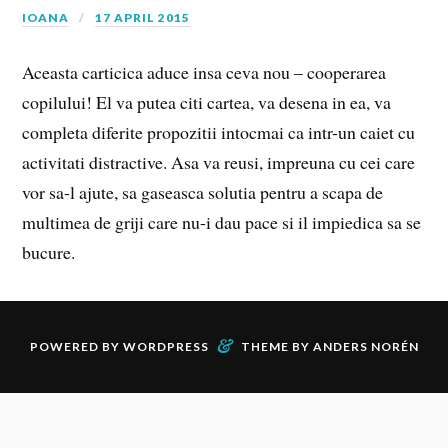
IOANA
17 APRIL 2015
Aceasta carticica aduce insa ceva nou – cooperarea
copilului! El va putea citi cartea, va desena in ea, va
completa diferite propozitii intocmai ca intr-un caiet cu
activitati distractive. Asa va reusi, impreuna cu cei care
vor sa-l ajute, sa gaseasca solutia pentru a scapa de
multimea de griji care nu-i dau pace si il impiedica sa se
bucure.
&
POWERED BY
WORDPRESS
THEME BY
ANDERS NORÉN