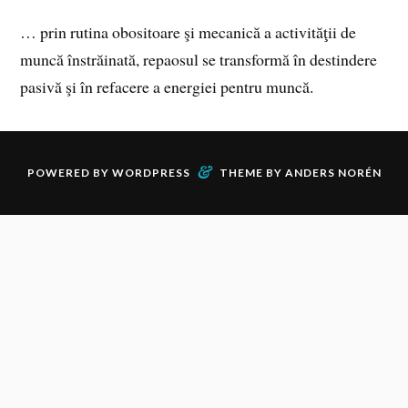
… prin rutina obositoare şi mecanică a activităţii de
muncă înstrăinată, repaosul se transformă în destindere
pasivă şi în refacere a energiei pentru muncă.
&
POWERED BY
WORDPRESS
THEME BY
ANDERS NORÉN