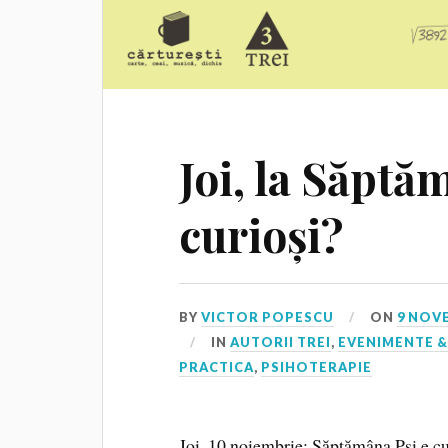
Joi, la Săptă
curioși?
BY
VICTOR POPESCU
ON
9 NOV
IN
AUTORII TREI
,
EVENIMENTE &
PRACTICA
,
PSIHOTERAPIE
Joi, 10 noiembrie: Săptămâna Psi e c