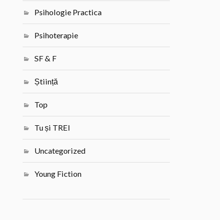
Psihologie Practica
Psihoterapie
SF & F
Știință
Top
Tu și TREI
Uncategorized
Young Fiction