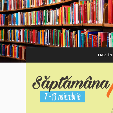
TAG:
ÎN