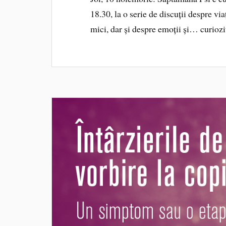
18.30, la o serie de discuții despre vi
mici, dar și despre emoții și… curiozi