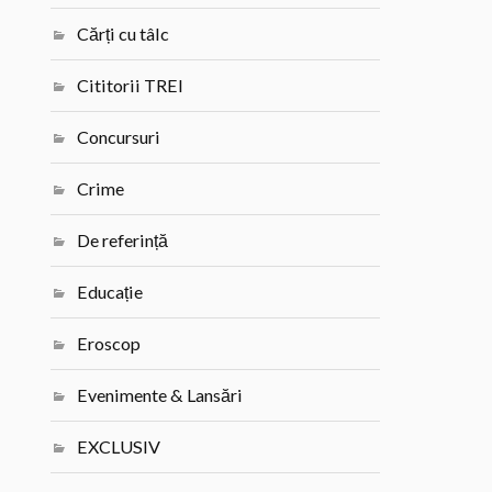
Cărți cu tâlc
Cititorii TREI
Concursuri
Crime
De referință
Educație
Eroscop
Evenimente & Lansări
EXCLUSIV