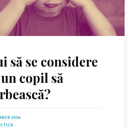
i să se considere
 un copil să
orbească?
MBER 2016
ACTICA