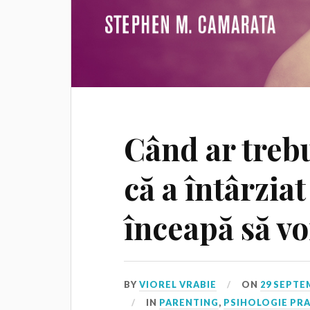
Când ar trebu
că a întârziat
înceapă să v
BY
VIOREL VRABIE
ON
29 SEPTE
IN
PARENTING
,
PSIHOLOGIE PR