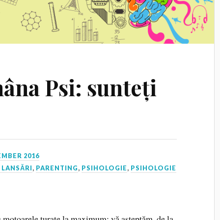
mâna Psi: sunteți
EMBER 2016
 LANSĂRI
,
PARENTING
,
PSIHOLOGIE
,
PSIHOLOGIE
u motoarele turate la maximum: vă așteptăm, de la