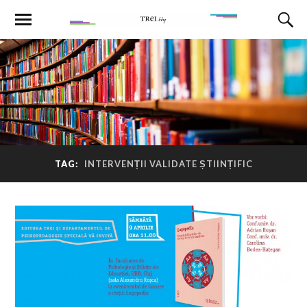
TAG:
INTERVENȚII VALIDATE ȘTIINȚIFIC