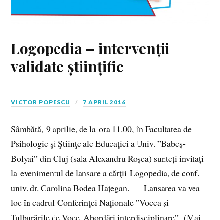
Logopedia – intervenții
validate științific
VICTOR POPESCU
7 APRIL 2016
Sâmbătă, 9 aprilie, de la ora 11.00, în Facultatea de
Psihologie şi Ştiinţe ale Educaţiei a Univ. ”Babeș-
Bolyai” din Cluj (sala Alexandru Roșca) sunteți invitați
la evenimentul de lansare a cărţii Logopedia, de conf.
univ. dr. Carolina Bodea Hațegan. Lansarea va vea
loc în cadrul Conferinţei Naţionale ”Vocea și
Tulburările de Voce. Abordări interdisciplinare”. (Mai