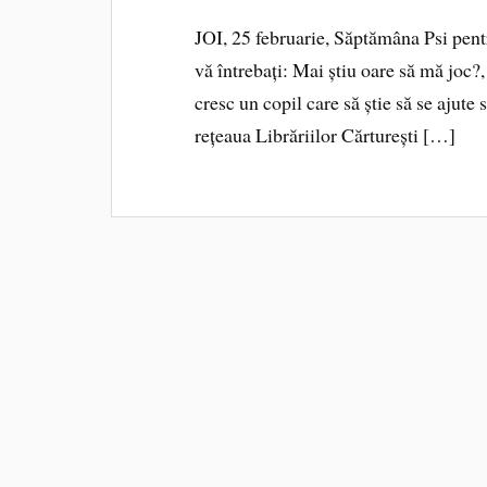
JOI, 25 februarie, Săptămâna Psi pentr
vă întrebați: Mai știu oare să mă joc?
cresc un copil care să știe să se ajute 
rețeaua Librăriilor Cărturești […]