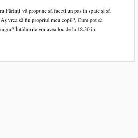
u Părinți vă propune să faceți un pas în spate și să
, Aș vrea să fiu propriul meu copil?, Cum pot să
singur? Întâlnirile vor avea loc de la 18.30 în