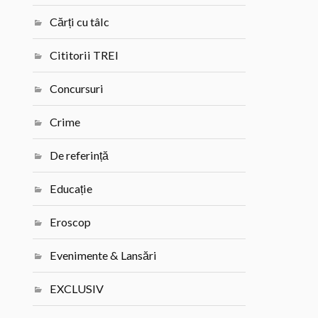
Cărți cu tâlc
Cititorii TREI
Concursuri
Crime
De referință
Educație
Eroscop
Evenimente & Lansări
EXCLUSIV