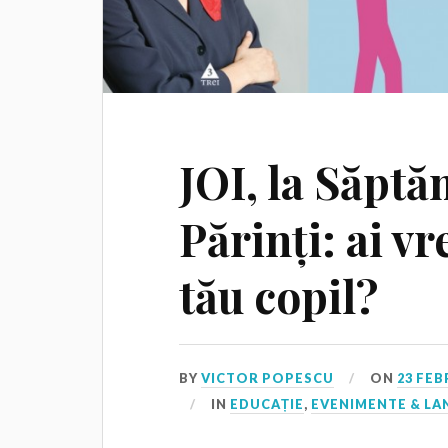
JOI, la Săpt
Părinți: ai vr
tău copil?
BY
VICTOR POPESCU
ON
23 FEB
IN
EDUCAȚIE
,
EVENIMENTE & LA