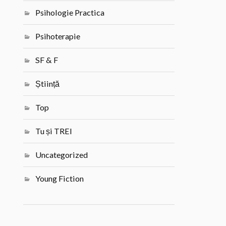
Psihologie Practica
Psihoterapie
SF & F
Știință
Top
Tu și TREI
Uncategorized
Young Fiction