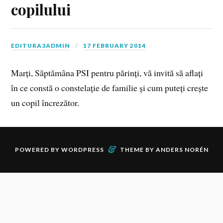
copilului
EDITURA3ADMIN
17 FEBRUARY 2014
Marți, Săptămâna PSI pentru părinți, vă invită să aflați
în ce constă o constelație de familie și cum puteți crește
un copil încrezător.
&
POWERED BY
WORDPRESS
THEME BY
ANDERS NORÉN