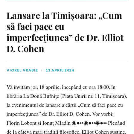
Lansare la Timișoara: „Cum
să faci pace cu
imperfecțiunea” de Dr. Elliot
D. Cohen
VIOREL VRABIE
11 APRIL 2024
Vă invităm joi, 18 aprilie, începând cu ora 18.00, în
librăria La Două Bufnițe (Piața Unirii nr. 11, Timișoara),
la evenimentul de lansare a cărții „Cum să faci pace cu
imperfecțiunea” de Dr. Elliot D. Cohen. Vor vorbi:
Florin Lobonț și Ionuț Mladin ◉●•◦◉●•◦◉●•◦ Plecând
de la câteva mari tradiții filosofice, Elliot Cohen susține,