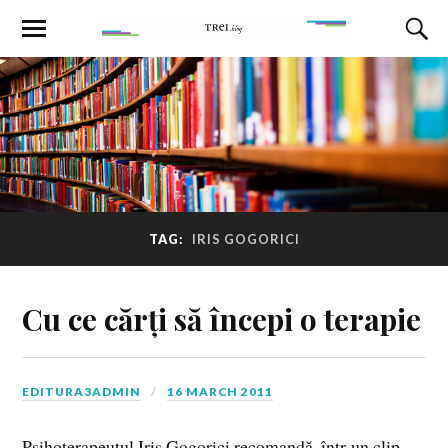
TAG:
IRIS GOGORICI
Cu ce cărți să începi o terapie
EDITURA3ADMIN
16 MARCH 2011
Psihoterapeutul Iris Gogorici recomandă, într-un clip