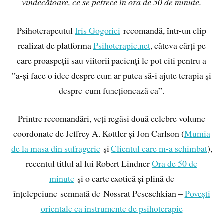
vindecătoare, ce se petrece în ora de 50 de minute.
Psihoterapeutul
Iris Gogorici
recomandă, într-un clip
realizat de platforma
Psihoterapie.net
, câteva cărți pe
care proaspeții sau viitorii pacienți le pot citi pentru a
”a-și face o idee despre cum ar putea să-i ajute terapia și
despre cum funcționează ea”.
Printre recomandări, veți regăsi două celebre volume
coordonate de Jeffrey A. Kottler și Jon Carlson (
Mumia
de la masa din sufragerie
și
Clientul care m-a schimbat
),
recentul titlul al lui Robert Lindner
Ora de 50 de
minute
și o carte exotică și plină de
înțelepciune semnată de Nossrat Peseschkian –
Povești
orientale ca instrumente de psihoterapie