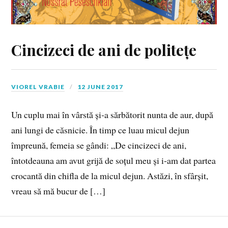
Cincizeci de ani de politețe
VIOREL VRABIE
12 JUNE 2017
Un cuplu mai în vârstă și‑a sărbătorit nunta de aur, după
ani lungi de căsnicie. În timp ce luau micul dejun
împreună, femeia se gândi: „De cincizeci de ani,
întotdeauna am avut grijă de soțul meu și i‑am dat partea
crocantă din chifla de la micul dejun. Astăzi, în sfârșit,
vreau să mă bucur de […]